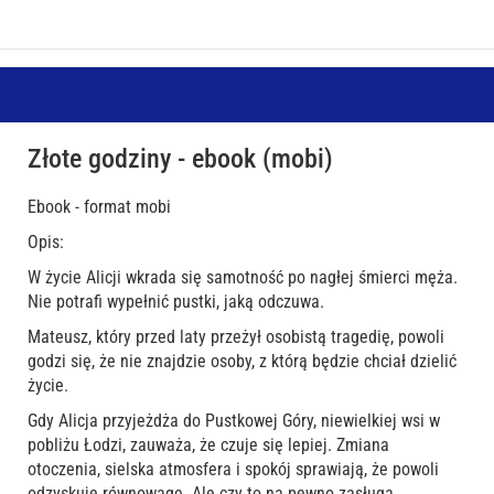
Złote godziny - ebook (mobi)
Ebook - format mobi
Opis:
W życie Alicji wkrada się samotność po nagłej śmierci męża.
Nie potrafi wypełnić pustki, jaką odczuwa.
Mateusz, który przed laty przeżył osobistą tragedię, powoli
godzi się, że nie znajdzie osoby, z którą będzie chciał dzielić
życie.
Gdy Alicja przyjeżdża do Pustkowej Góry, niewielkiej wsi w
pobliżu Łodzi, zauważa, że czuje się lepiej. Zmiana
otoczenia, sielska atmosfera i spokój sprawiają, że powoli
odzyskuje równowagę. Ale czy to na pewno zasługa